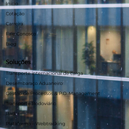
Início
Cotação
Carreira
Fale Conosco
Blog
Soluções
Transporte internacional de carga
Desembaraço Aduaneiro
Gestão de Processos & P.O. Management
Transporte Rodoviário
Radar
Plataforma – Webtracking