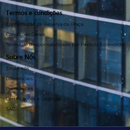
Termos e condições
Confirmação de Reserva de Praça
Condições Gerais
Termo de Responsabilidade por Período Estendido
Sobre Nós
Sobre nós
Diferenciais
Premiações
Certificações e Licenças
SAC