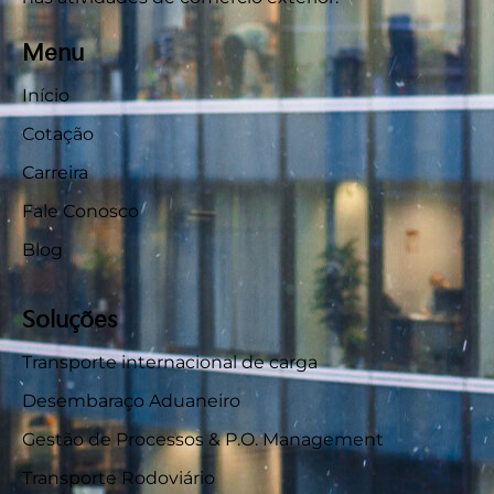
Menu
Início
Cotação
Carreira
Fale Conosco
Blog
Soluções
Transporte internacional de carga
Desembaraço Aduaneiro
Gestão de Processos & P.O. Management
Transporte Rodoviário