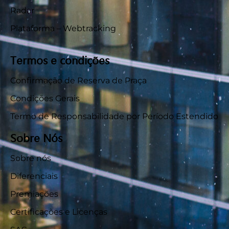
Radar
Plataforma – Webtracking
Termos e condições
Confirmação de Reserva de Praça
Condições Gerais
Termo de Responsabilidade por Período Estendido
Sobre Nós
Sobre nós
Diferenciais
Premiações
Certificações e Licenças