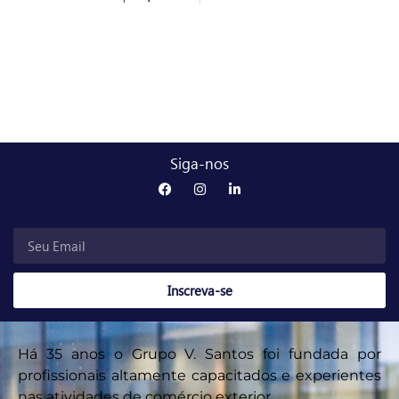
Siga-nos
Inscreva-se
Há 35 anos o Grupo V. Santos foi fundada por
profissionais altamente capacitados e experientes
nas atividades de comércio exterior.