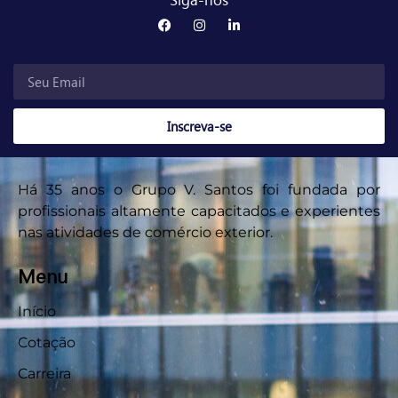
Inscreva-se
Há 35 anos o Grupo V. Santos foi fundada por
profissionais altamente capacitados e experientes
nas atividades de comércio exterior.
Menu
Início
Cotação
Carreira