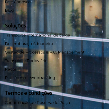
Fale Conosco
Blog
Soluções
Transporte internacional de carga
Desembaraço Aduaneiro
Gestão de Processos & P.O. Management
Transporte Rodoviário
Radar
Plataforma – Webtracking
Termos e condições
Confirmação de Reserva de Praça