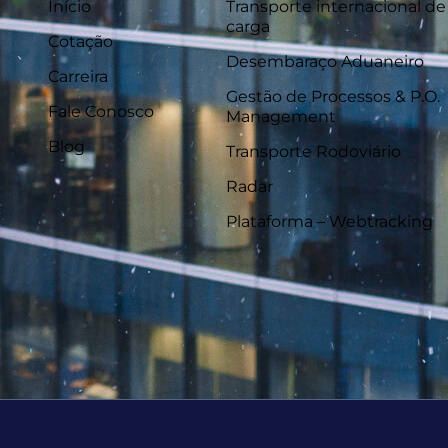
Início
Transporte internacional de
carga
Cotação
Desembaraço Aduaneiro
Carreira
Gestão de Processos & P.O.
Fale Conosco
Management
Blog
Transporte Rodoviário
Radar
Plataforma – Webtracking