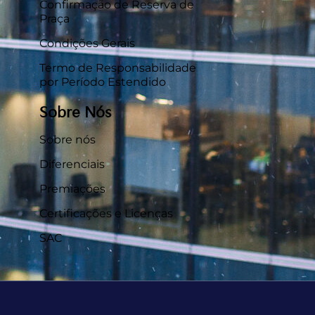
Confirmação de Reserva de
Praça
Condições Gerais
Termo de Responsabilidade
por Período Estendido
Sobre Nós
Sobre nós
Diferenciais
Premiações
Certificações e Licenças
SAC