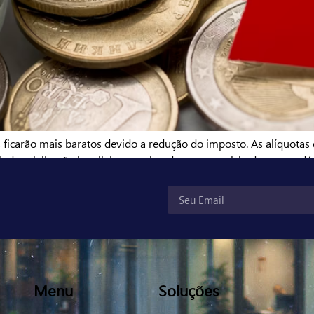
icarão mais baratos devido a redução do imposto. As alíquotas d
ndustrialização brasileira e acabando com um ciclo de quatro dé
° 10.979/2022, publicado […]
Menu
Soluções