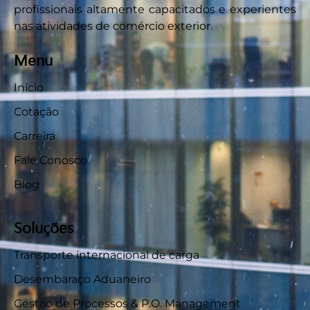
profissionais altamente capacitados e experientes
nas atividades de comércio exterior.
Menu
Início
Cotação
Carreira
Fale Conosco
Blog
Soluções
Transporte internacional de carga
Desembaraço Aduaneiro
Gestão de Processos & P.O. Management