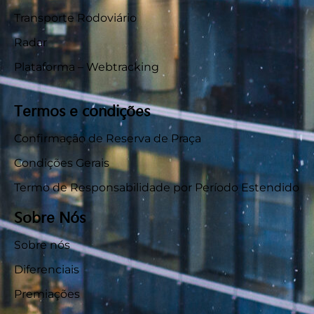
Transporte Rodoviário
Radar
Plataforma – Webtracking
Termos e condições
Confirmação de Reserva de Praça
Condições Gerais
Termo de Responsabilidade por Período Estendido
Sobre Nós
Sobre nós
Diferenciais
Premiações