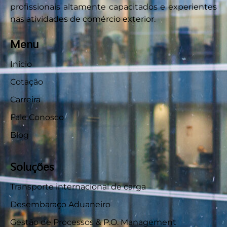
profissionais altamente capacitados e experientes
nas atividades de comércio exterior.
Menu
Início
Cotação
Carreira
Fale Conosco
Blog
Soluções
Transporte internacional de carga
Desembaraço Aduaneiro
Gestão de Processos & P.O. Management