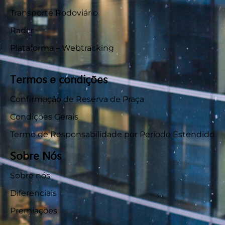
Transporte Rodoviário
Radar
Plataforma – Webtracking
Termos e condições
Confirmação de Reserva de Praça
Condições Gerais
Termo de Responsabilidade por Período Estendido
Sobre Nós
Sobre nós
Diferenciais
Premiações