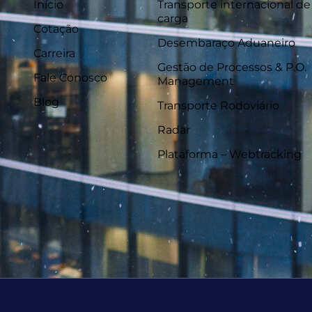
Início
Transporte internacional de
carga
Cotação
Desembaraço Aduaneiro
Carreira
Gestão de Processos & P.O.
Fale Conosco
Management
Blog
Transporte Rodoviário
Radar
Plataforma – Webtracking