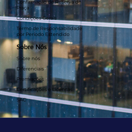
Confirmação de Reserva de
Praça
Condições Gerais
Termo de Responsabilidade
por Período Estendido
Sobre Nós
Sobre nós
Diferenciais
Premiações
Certificações e Licenças
SAC