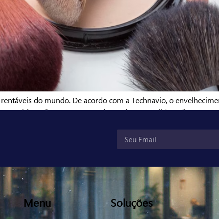
is rentáveis do mundo. De acordo com a Technavio, o envelhecime
 cosméticos. Como tratam-se de produtos que lidam diretament
aneiras que […]
Menu
Soluções