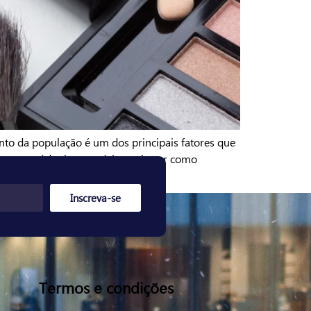
nto da população é um dos principais fatores que
e com saúde, é necessário conhecer como
Inscreva-se
Termos e condições