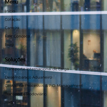
Menu
Início
Cotação
Carreira
Fale Conosco
Blog
Soluções
Transporte internacional de carga
Desembaraço Aduaneiro
Gestão de Processos & P.O. Management
Transporte Rodoviário
Radar