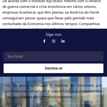
De acordo com o Instituto Aço Brasil, mesmo com o cenário
de guerra comercial e crise econômica em vários setores,
empresas brasileiras que têm plantas na América do Norte
conseguiram passar quase que ilesas pelo período mais
conturbado da Economia nos últimos tempos. Companhias
que investiram na informatização de seus processos
Siga-nos
produtivos se deram bem […]
Inscreva-se
Há 35 anos o Grupo V. Santos foi fundada por
profissionais altamente capacitados e experientes
nas atividades de comércio exterior.