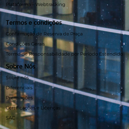
Plataforma – Webtracking
Termos e condições
Confirmação de Reserva de Praça
Condições Gerais
Termo de Responsabilidade por Período Estendido
Sobre Nós
Sobre nós
Diferenciais
Premiações
Certificações e Licenças
SAC