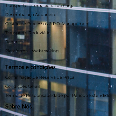
Transporte internacional de carga
Desembaraço Aduaneiro
Gestão de Processos & P.O. Management
Transporte Rodoviário
Radar
Plataforma – Webtracking
Termos e condições
Confirmação de Reserva de Praça
Condições Gerais
Termo de Responsabilidade por Período Estendido
Sobre Nós