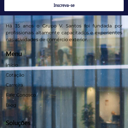
Inscreva-se
Há 35 anos o Grupo V. Santos foi fundada por
profissionais altamente capacitados e experientes
nas atividades de comércio exterior.
Menu
Início
Cotação
Carreira
Fale Conosco
Blog
Soluções