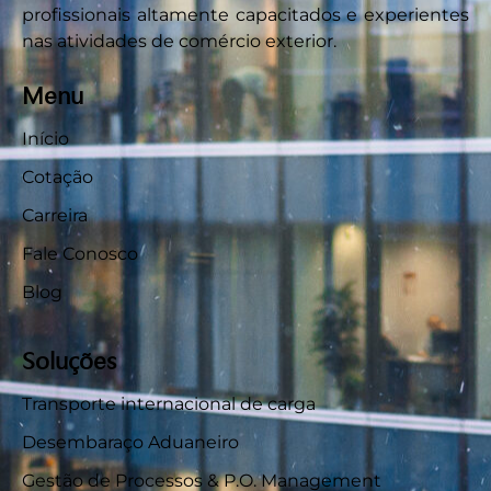
profissionais altamente capacitados e experientes
nas atividades de comércio exterior.
Menu
Início
Cotação
Carreira
Fale Conosco
Blog
Soluções
Transporte internacional de carga
Desembaraço Aduaneiro
Gestão de Processos & P.O. Management