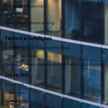
Transporte Rodoviário
Radar
Plataforma – Webtracking
Termos e condições
Confirmação de Reserva de Praça
Condições Gerais
Termo de Responsabilidade por Período Estendido
Sobre Nós
Sobre nós
Diferenciais
Premiações