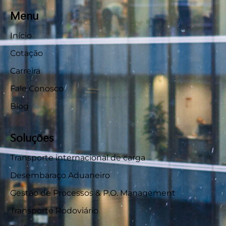
Menu
Início
Cotação
Carreira
Fale Conosco
Blog
Soluções
Transporte internacional de carga
Desembaraço Aduaneiro
Gestão de Processos & P.O. Management
Transporte Rodoviário