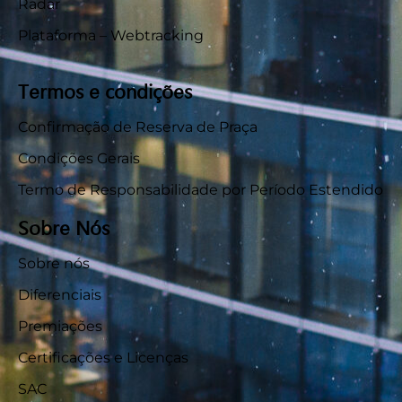
Radar
Plataforma – Webtracking
Termos e condições
Confirmação de Reserva de Praça
Condições Gerais
Termo de Responsabilidade por Período Estendido
Sobre Nós
Sobre nós
Diferenciais
Premiações
Certificações e Licenças
SAC