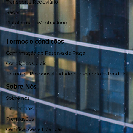
Transporte Rodoviário
Radar
Plataforma – Webtracking
Termos e condições
Confirmação de Reserva de Praça
Condições Gerais
Termo de Responsabilidade por Período Estendido
Sobre Nós
Sobre nós
Diferenciais
Premiações
Certificações e Licenças