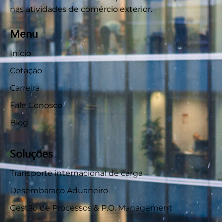
nas atividades de comércio exterior.
Menu
Início
Cotação
Carreira
Fale Conosco
Blog
Soluções
Transporte internacional de carga
Desembaraço Aduaneiro
Gestão de Processos & P.O. Management