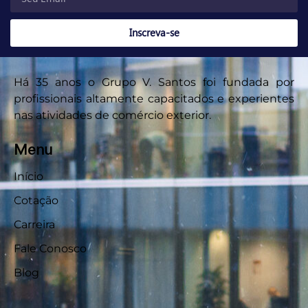
Inscreva-se
Há 35 anos o Grupo V. Santos foi fundada por
profissionais altamente capacitados e experientes
nas atividades de comércio exterior.
Menu
Início
Cotação
Carreira
Fale Conosco
Blog