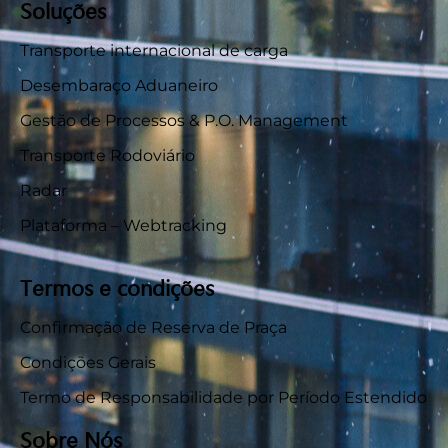
Soluções
Transporte internacional de carga
Desembaraço Aduaneiro
Gestão de Processos & P.O. Management
Transporte Rodoviário
Radar
Plataforma – Webtracking
Termos e condições
Confirmação de Reserva de Praça
Condições Gerais
Termo de Responsabilidade por Período Estendido
Sobre Nós