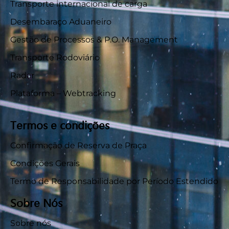
Transporte internacional de carga
Desembaraço Aduaneiro
Gestão de Processos & P.O. Management
Transporte Rodoviário
Radar
Plataforma – Webtracking
Termos e condições
Confirmação de Reserva de Praça
Condições Gerais
Termo de Responsabilidade por Período Estendido
Sobre Nós
Sobre nós