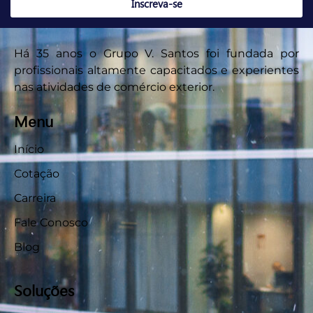
Inscreva-se
Há 35 anos o Grupo V. Santos foi fundada por
profissionais altamente capacitados e experientes
nas atividades de comércio exterior.
Menu
Início
Cotação
Carreira
Fale Conosco
Blog
Soluções