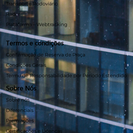
Transporte Rodoviário
Radar
Plataforma – Webtracking
Termos e condições
Confirmação de Reserva de Praça
Condições Gerais
Termo de Responsabilidade por Período Estendido
Sobre Nós
Sobre nós
Diferenciais
Premiações
Certificações e Licenças