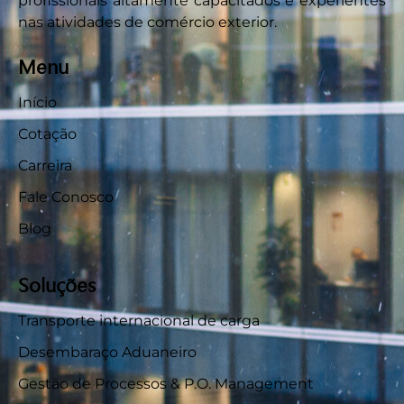
profissionais altamente capacitados e experientes
nas atividades de comércio exterior.
Menu
Início
Cotação
Carreira
Fale Conosco
Blog
Soluções
Transporte internacional de carga
Desembaraço Aduaneiro
Gestão de Processos & P.O. Management