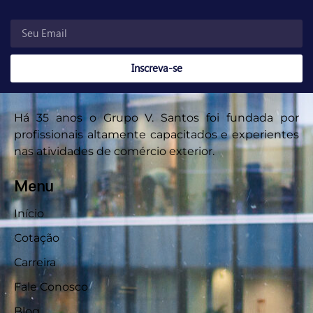
Inscreva-se
Há 35 anos o Grupo V. Santos foi fundada por
profissionais altamente capacitados e experientes
nas atividades de comércio exterior.
Menu
Início
Cotação
Carreira
Fale Conosco
Blog