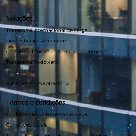
Soluções
Transporte internacional de carga
Desembaraço Aduaneiro
Gestão de Processos & P.O. Management
Transporte Rodoviário
Radar
Plataforma – Webtracking
Termos e condições
Confirmação de Reserva de Praça
Condições Gerais
Termo de Responsabilidade por Período Estendido