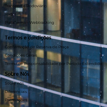
Transporte Rodoviário
Radar
Plataforma – Webtracking
Termos e condições
Confirmação de Reserva de Praça
Condições Gerais
Termo de Responsabilidade por Período Estendido
Sobre Nós
Sobre nós
Diferenciais
Premiações