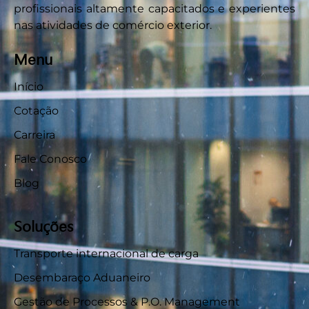
profissionais altamente capacitados e experientes
nas atividades de comércio exterior.
Menu
Início
Cotação
Carreira
Fale Conosco
Blog
Soluções
Transporte internacional de carga
Desembaraço Aduaneiro
Gestão de Processos & P.O. Management